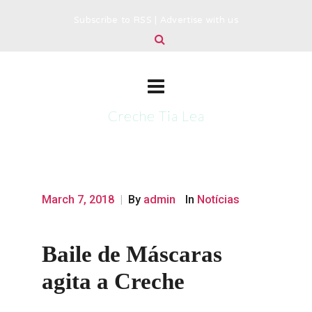
Subscribe to RSS
|
Advertise with us
Creche Tia Lea
March 7, 2018
|
By
admin
In
Notícias
Baile de Máscaras
agita a Creche