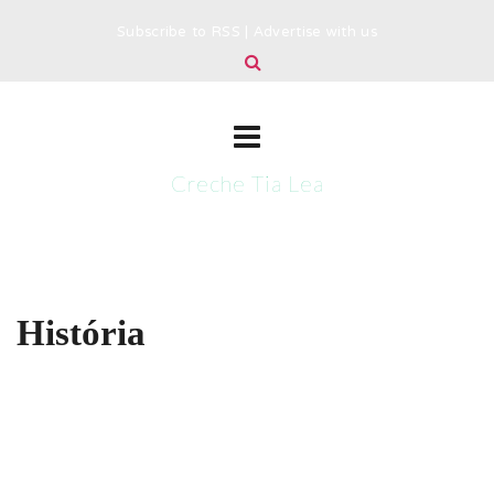
Subscribe to RSS
|
Advertise with us
Creche Tia Lea
História