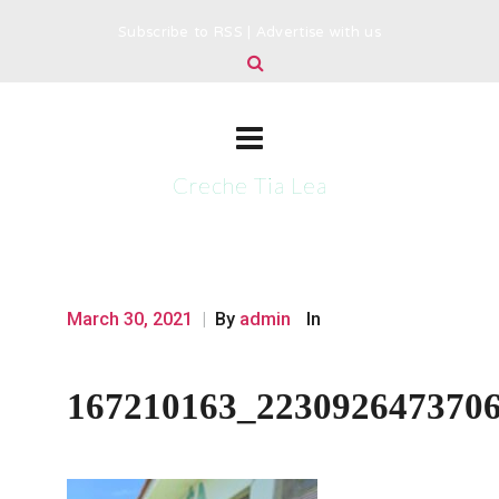
Subscribe to RSS
|
Advertise with us
Creche Tia Lea
March 30, 2021
|
By
admin
In
167210163_223092647370