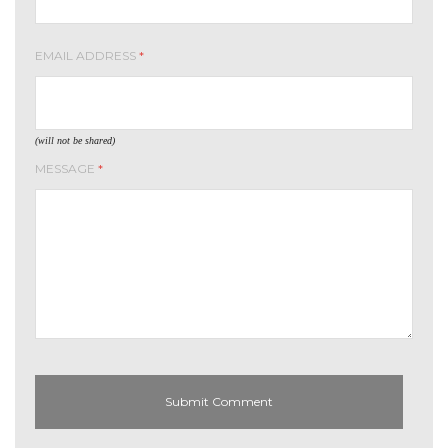
EMAIL ADDRESS
*
(will not be shared)
MESSAGE
*