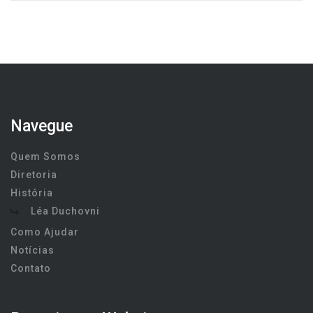
Navegue
Quem Somos
Diretoria
História
Léa Duchovni
Como Ajudar
Notícias
Contato