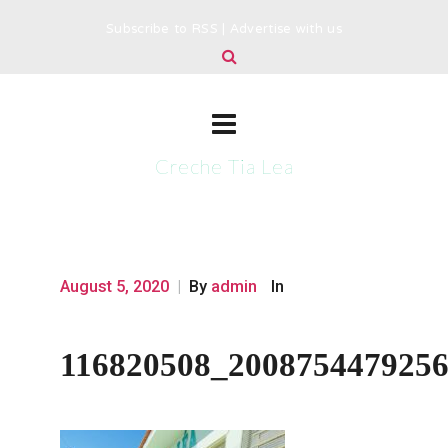
Subscribe to RSS
|
Advertise with us
Creche Tia Lea
August 5, 2020
|
By
admin
In
116820508_200875447925