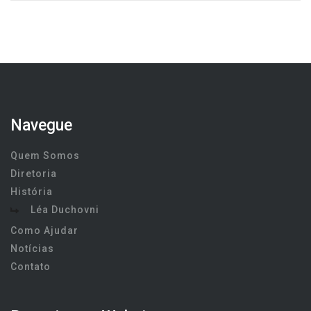
Navegue
Quem Somos
Diretoria
História
Léa Duchovni
Como Ajudar
Notícias
Contato