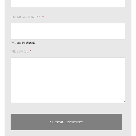
EMAIL ADDRESS
*
(will not be shared)
MESSAGE
*