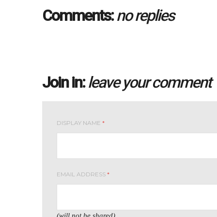
Comments:
no replies
Join in:
leave your comment
DISPLAY NAME
*
EMAIL ADDRESS
*
(will not be shared)