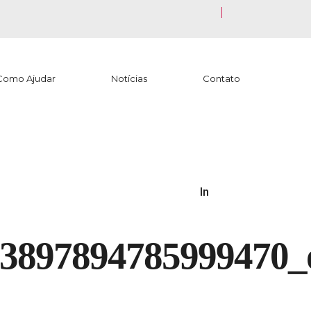
Como Ajudar
Notícias
Contato
In
13897894785999470_