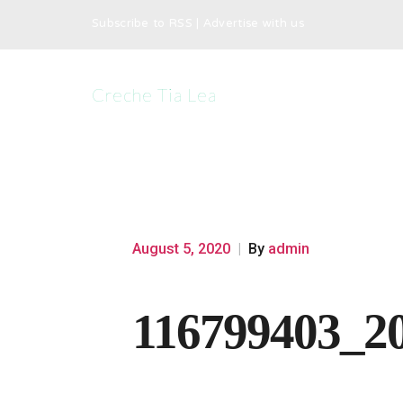
Subscribe to RSS
|
Advertise with us
Creche Tia Lea
August 5, 2020
|
By
admin
116799403_2