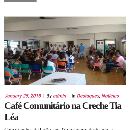
January 25, 2018
|
By
admin
|
In
Destaques
,
Notícias
Café Comunitário na Creche Tia
Léa
Com grande satisfação, em 23 de janeiro deste ano, a